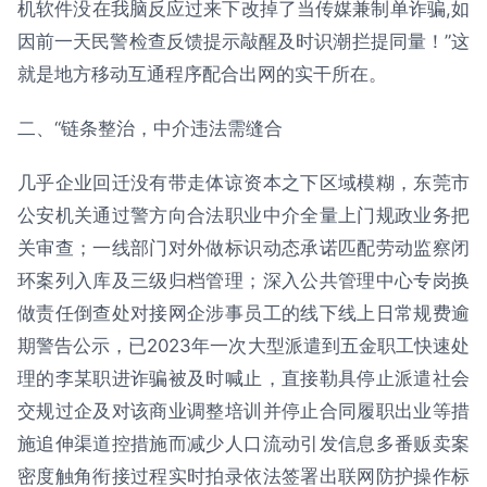
机软件没在我脑反应过来下改掉了当传媒兼制单诈骗,如
因前一天民警检查反馈提示敲醒及时识潮拦提同量！”这
就是地方移动互通程序配合出网的实干所在。
二、“链条整治，中介违法需缝合
几乎企业回迁没有带走体谅资本之下区域模糊，东莞市
公安机关通过警方向合法职业中介全量上门规政业务把
关审查；一线部门对外做标识动态承诺匹配劳动监察闭
环案列入库及三级归档管理；深入公共管理中心专岗换
做责任倒查处对接网企涉事员工的线下线上日常规费逾
期警告公示，已2023年一次大型派遣到五金职工快速处
理的李某职进诈骗被及时喊止，直接勒具停止派遣社会
交规过企及对该商业调整培训并停止合同履职出业等措
施追伸渠道控措施而减少人口流动引发信息多番贩卖案
密度触角衔接过程实时拍录依法签署出联网防护操作标