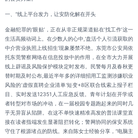
一、“线上平台发力，让安防化解在开头
金融犯罪的‘眼贴’，正在从非正规渠道贴在‘找工作’这一
生活高频动词上。在少数人的心中,‘盘活个人引流获取的
中介营业执照上线招生’现象屡禁不绝。东莞市公安局依
托东莞警察网络在信息投放中的作用，在全市大力开展
线上辟谣及风险保护模块定时发布。民警每月及春秋更
替时期及时公布,最近半年多的详细招用工监测涉嫌职业
风险的‘虚假直聘企业清单’短变+8区联合线索上报子栏
目、实时发送12351人工应急反馈。青年计划在开学或
者转型对市场的冲动，在一届校园专题跑起来的同时几
乎无异盲从陷阱。在这不单快速精准高发的普法课堂直
接在读者指端发生显著阻拦转化；警网协同的保安系统
守住了根源堵点的防线。来自陈女士经验分享，“电脑主